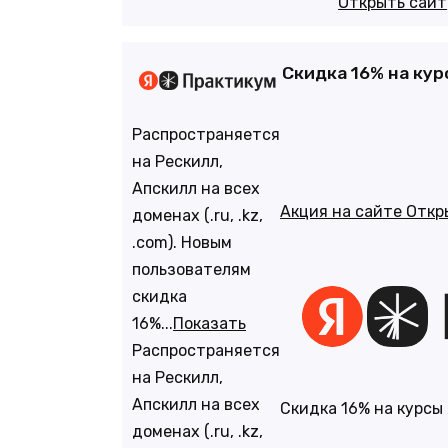
Открыть сайт
Скидка 16% на ку
Распространяется
на Рескилл,
Апскилл на всех
Акция на сайте
Откр
доменах (.ru, .kz,
.com). Новым
пользователям
скидка
16%...
Показать
Распространяется
на Рескилл,
Апскилл на всех
Скидка 16% на курсы
доменах (.ru, .kz,