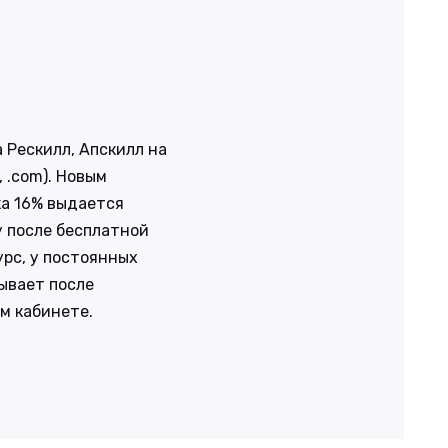
 Рескилл, Апскилл на
z, .com). Новым
ка 16% выдается
 после бесплатной
урс, у постоянных
ывает после
м кабинете.