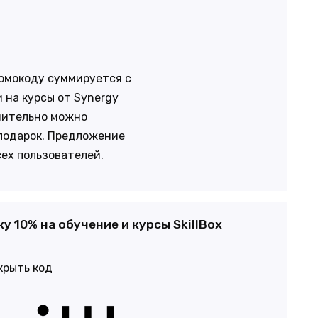
ромокоду суммируется с
 на курсы от Synergy
нительно можно
 подарок. Предложение
сех пользователей.
у 10% на обучение и курсы SkillBox
крыть код