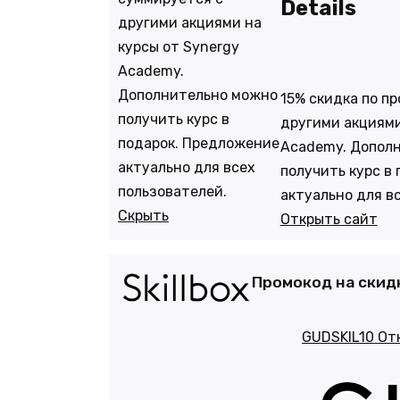
Details
другими акциями на
курсы от Synergy
Academy.
Дополнительно можно
15% скидка по п
получить курс в
другими акциями
подарок. Предложение
Academy. Допол
актуально для всех
получить курс в
пользователей.
актуально для в
Скрыть
Открыть сайт
Промокод на скидк
GUDSKIL10
От