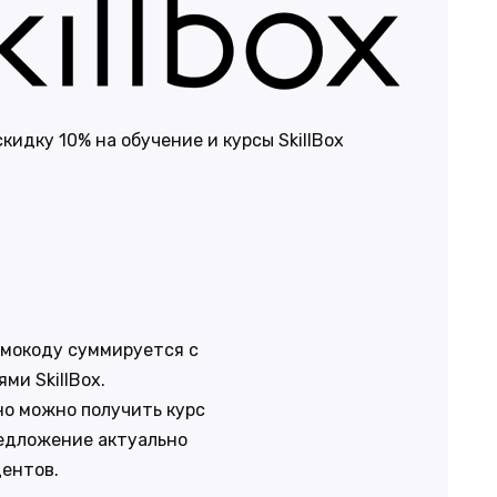
кидку 10% на обучение и курсы SkillBox
омокоду суммируется с
ми SkillBox.
о можно получить курс
редложение актуально
дентов.