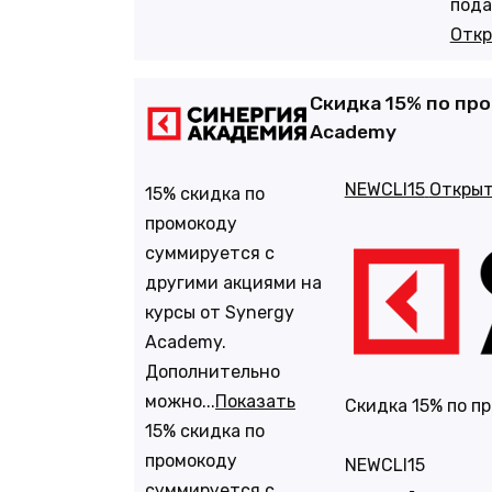
пода
Откр
Скидка 15% по про
Academy
NEWCLI15
Открыт
15% скидка по
промокоду
суммируется с
другими акциями на
курсы от Synergy
Academy.
Дополнительно
можно...
Показать
Скидка 15% по п
15% скидка по
промокоду
NEWCLI15
суммируется с