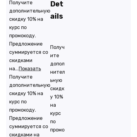
Получите
Det
дополнительную
ails
скидку 10% на
курс по
промокоду.
Предложение
Получ
суммируется со
ите
скидками
допол
на...
Показать
нител
Получите
ьную
дополнительную
скидк
скидку 10% на
у 10%
курс по
на
промокоду.
курс
Предложение
по
суммируется со
промо
скидками на