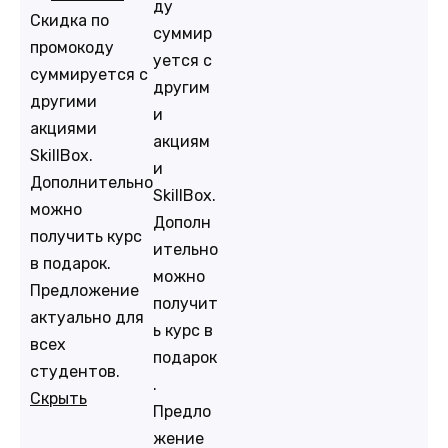
ду
Скидка по
суммир
промокоду
уется с
суммируется с
другим
другими
и
акциями
акциям
SkillBox.
и
Дополнительно
SkillBox.
можно
Дополн
получить курс
ительно
в подарок.
можно
Предложение
получит
актуально для
ь курс в
всех
подарок
студентов.
.
Скрыть
Предло
жение