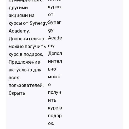
курсы
другими
от
акциями на
Syner
курсы от Synergy
gy
Academy.
Acade
Дополнительно
my.
можно получить
Допол
курс в подарок.
нител
Предложение
ьно
актуально для
можн
всех
о
пользователей.
получ
Скрыть
ить
курс в
подар
ок.