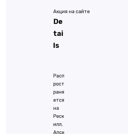
Акция на сайте
De
tai
ls
Расп
рост
раня
ется
на
Реск
илл,
Апск