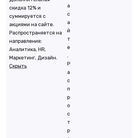
а
скидка 12% и
с
суммируется с
а
акциями на сайте.
й
Распространяется на
т
направления:
е
Аналитика, HR,
.
Маркетинг, Дизайн.
Р
Скрыть
а
с
п
р
о
с
т
р