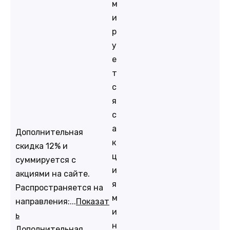
м
и
р
у
е
т
с
я
с
а
Дополнительная
к
скидка 12% и
ц
суммируется с
и
акциями на сайте.
я
Распространяется на
м
направления:...
Показат
и
ь
н
Дополнительная