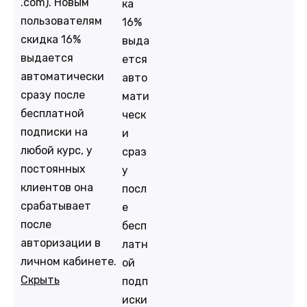
.com). Новым
ка
пользователям
16%
скидка 16%
выда
выдается
ется
автоматически
авто
сразу после
мати
бесплатной
ческ
подписки на
и
любой курс, у
сраз
постоянных
у
клиентов она
посл
срабатывает
е
после
бесп
авторизации в
латн
личном кабинете.
ой
Скрыть
подп
иски