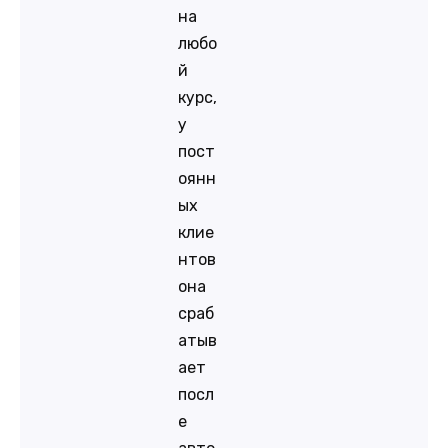
на
любо
й
курс,
у
пост
оянн
ых
клие
нтов
она
сраб
атыв
ает
посл
е