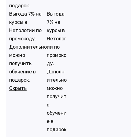
подарок.
Выгода
Выгода 7% на
7% на
курсы в
курсы в
Нетологии по
Нетолог
промокоду.
ии по
Дополнительно
промоко
можно
ду.
получить
Дополн
обучение в
ительно
подарок.
можно
Скрыть
получит
ь
обучени
е в
подарок