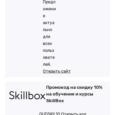
Предл
ожени
е
актуа
льно
для
всех
польз
овате
лей.
Открыть сайт
Промокод на скидку 10%
на обучение и курсы
SkillBox
GUDSKIL10
Открыть код