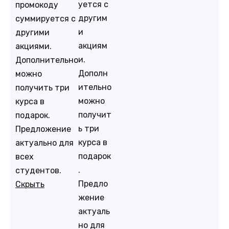
уется с
промокоду
другим
суммируется с
и
другими
акциям
акциями.
и.
Дополнительно
Дополн
можно
ительно
получить три
можно
курса в
получит
подарок.
ь три
Предложение
курса в
актуально для
подарок
всех
.
студентов.
Предло
Скрыть
жение
актуаль
но для