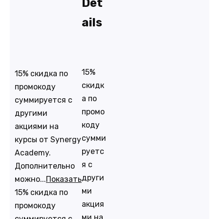
Det
ails
15%
15% скидка по
скидк
промокоду
а по
суммируется с
промо
другими
коду
акциями на
сумми
курсы от Synergy
руетс
Academy.
я с
Дополнительно
други
можно...
Показать
ми
15% скидка по
акция
промокоду
ми на
суммируется с