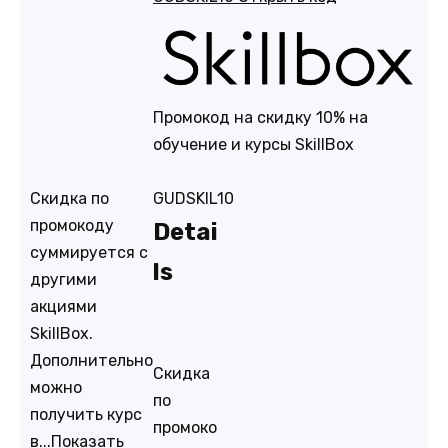
Промокод на скидку 10% на
обучение и курсы SkillBox
Скидка по
GUDSKIL10
промокоду
Detai
суммируется с
ls
другими
акциями
SkillBox.
Дополнительно
Скидка
можно
по
получить курс
промоко
в...
Показать