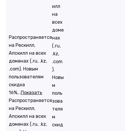
илл
на
всех
доме
Распространяется
нах
на Рескилл,
(.ru,
Апскилл на всех
.kz,
доменах (.ru, .kz,
.com
.com). Новым
).
пользователям
Новы
скидка
м
16%...
Показать
поль
Распространяется
зова
на Рескилл,
теля
Апскилл на всех
м
доменах (.ru, .kz,
скид