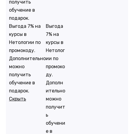
получить
обучение в
подарок.
Выгода
Выгода 7% на
7% на
курсы в
курсы в
Нетологии по
Нетолог
промокоду.
ии по
Дополнительно
промоко
можно
ду.
получить
Дополн
обучение в
ительно
подарок.
можно
Скрыть
получит
ь
обучени
е в