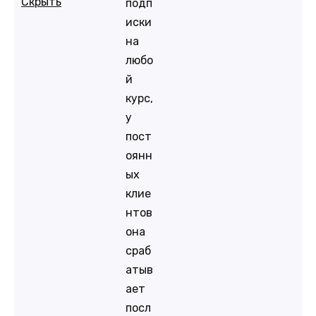
Скрыть
подп
иски
на
любо
й
курс,
у
пост
оянн
ых
клие
нтов
она
сраб
атыв
ает
посл