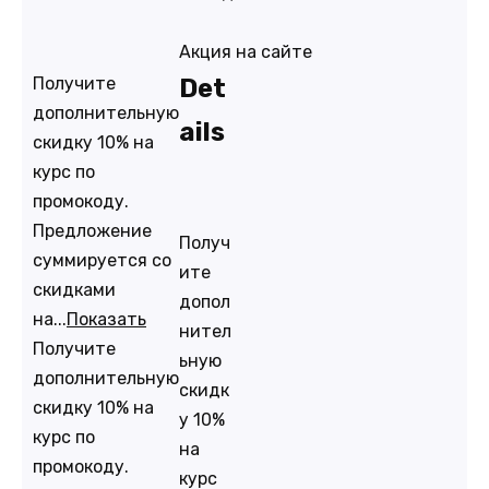
Акция на сайте
Получите
Det
дополнительную
ails
скидку 10% на
курс по
промокоду.
Предложение
Получ
суммируется со
ите
скидками
допол
на...
Показать
нител
Получите
ьную
дополнительную
скидк
скидку 10% на
у 10%
курс по
на
промокоду.
курс