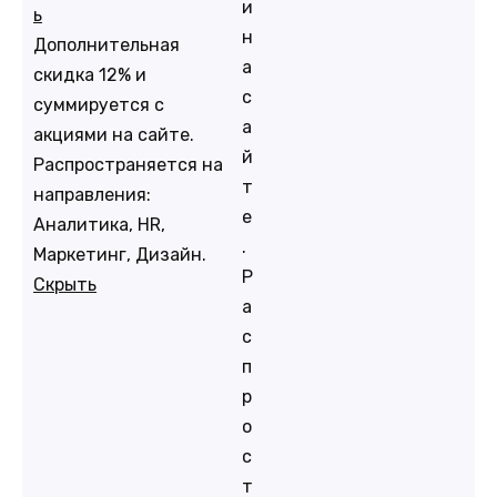
и
ь
н
Дополнительная
а
скидка 12% и
с
суммируется с
а
акциями на сайте.
й
Распространяется на
т
направления:
е
Аналитика, HR,
.
Маркетинг, Дизайн.
Р
Скрыть
а
с
п
р
о
с
т