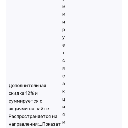
м
м
и
р
у
е
т
с
я
с
а
Дополнительная
к
скидка 12% и
ц
суммируется с
и
акциями на сайте.
я
Распространяется на
м
направления:...
Показат