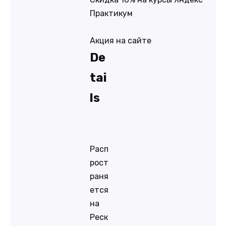
Практикум
Акция на сайте
De
tai
ls
Расп
рост
раня
ется
на
Реск