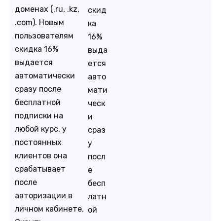
доменах (.ru, .kz,
скид
.com). Новым
ка
пользователям
16%
скидка 16%
выда
выдается
ется
автоматически
авто
сразу после
мати
бесплатной
ческ
подписки на
и
любой курс, у
сраз
постоянных
у
клиентов она
посл
срабатывает
е
после
бесп
авторизации в
латн
личном кабинете.
ой