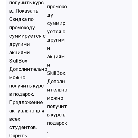
получить курс
промоко
в...
Показать
ду
Скидка по
суммир
промокоду
уется с
суммируется с
другим
другими
и
акциями
акциям
SkillBox.
и
Дополнительно
SkillBox.
можно
Дополн
получить курс
ительно
в подарок.
можно
Предложение
получит
актуально для
ь курс в
всех
подарок
студентов.
.
Скрыть