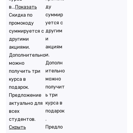
ду
в...
Показать
суммир
Скидка по
уется с
промокоду
другим
суммируется с
и
другими
акциям
акциями.
и.
Дополнительно
Дополн
можно
ительно
получить три
можно
курса в
получит
подарок.
ь три
Предложение
курса в
актуально для
подарок
всех
.
студентов.
Предло
Скрыть