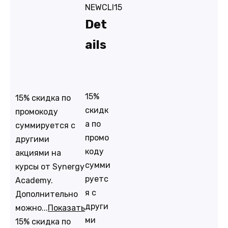
NEWCLI15
Det
ails
15%
15% скидка по
скидк
промокоду
а по
суммируется с
промо
другими
коду
акциями на
сумми
курсы от Synergy
руетс
Academy.
я с
Дополнительно
други
можно...
Показать
ми
15% скидка по