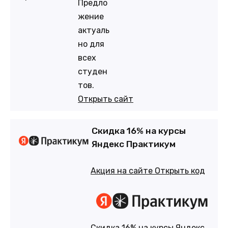
Предло
жение
актуаль
но для
всех
студен
тов.
Открыть сайт
Скидка 16% на курсы
Яндекс Практикум
Акция на сайте
Открыть код
Скидка 16% на курсы Яндекс