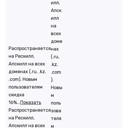
илл,
Апск
илл
на
всех
доме
Распространяется
нах
на Рескилл,
(.ru,
Апскилл на всех
.kz,
доменах (.ru, .kz,
.com
.com). Новым
).
пользователям
Новы
скидка
м
16%...
Показать
поль
Распространяется
зова
на Рескилл,
теля
Апскилл на всех
м