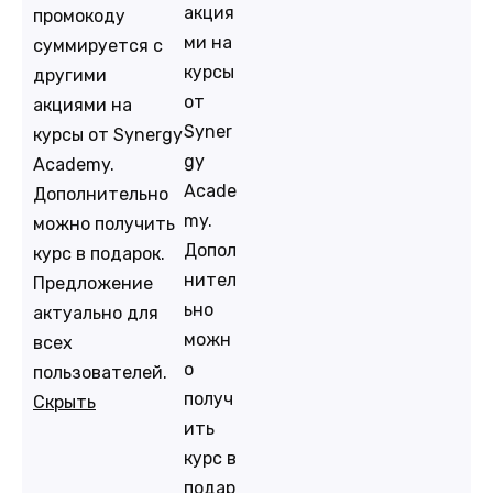
акция
промокоду
ми на
суммируется с
курсы
другими
от
акциями на
Syner
курсы от Synergy
gy
Academy.
Acade
Дополнительно
my.
можно получить
Допол
курс в подарок.
нител
Предложение
ьно
актуально для
можн
всех
о
пользователей.
получ
Скрыть
ить
курс в
подар