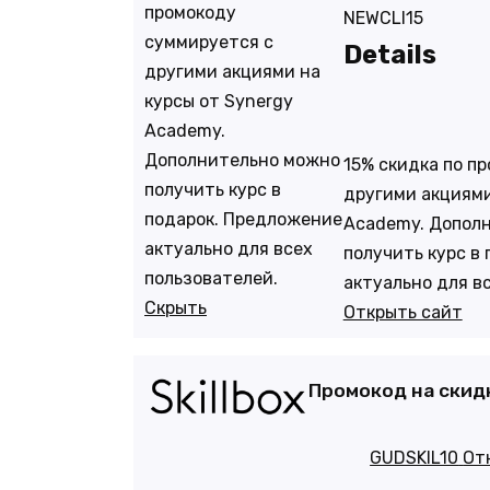
промокоду
NEWCLI15
суммируется с
Details
другими акциями на
курсы от Synergy
Academy.
Дополнительно можно
15% скидка по п
получить курс в
другими акциями
подарок. Предложение
Academy. Допол
актуально для всех
получить курс в
пользователей.
актуально для в
Скрыть
Открыть сайт
Промокод на скидк
GUDSKIL10
От