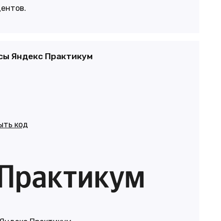
дентов.
рсы Яндекс Практикум
ыть код