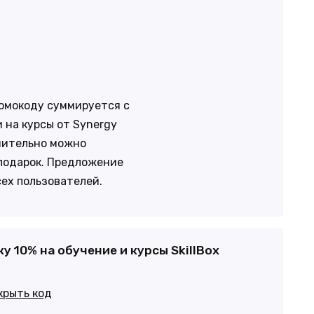
ромокоду суммируется с
 на курсы от Synergy
нительно можно
 подарок. Предложение
сех пользователей.
у 10% на обучение и курсы SkillBox
крыть код