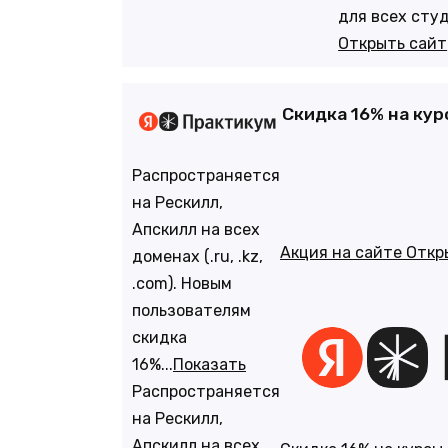
для всех сту
Открыть сайт
Скидка 16% на ку
Распространяется
на Рескилл,
Апскилл на всех
Акция на сайте
Откр
доменах (.ru, .kz,
.com). Новым
пользователям
скидка
16%...
Показать
Распространяется
на Рескилл,
Апскилл на всех