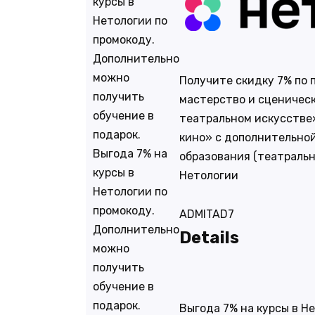
курсы в
Нетологии по
промокоду.
Дополнительно
можно
Получите скидку 7% по 
получить
мастерство и сценическ
обучение в
театральном искусстве
подарок.
кино» с дополнительно
Выгода 7% на
образования (театральн
курсы в
Нетологии
Нетологии по
промокоду.
ADMITAD7
Дополнительно
Details
можно
получить
обучение в
подарок.
Выгода 7% на курсы в Н