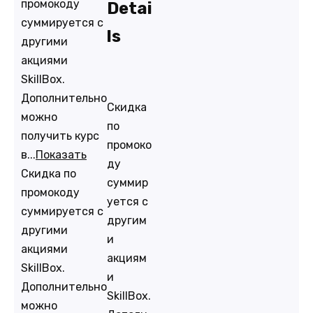
промокоду
Detai
суммируется с
ls
другими
акциями
SkillBox.
Дополнительно
Скидка
можно
по
получить курс
промоко
в...
Показать
ду
Скидка по
суммир
промокоду
уется с
суммируется с
другим
другими
и
акциями
акциям
SkillBox.
и
Дополнительно
SkillBox.
можно