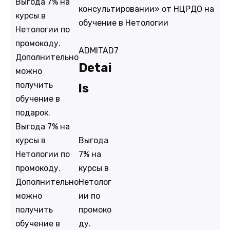
Выгода 7% на
консультировании» от НЦРДО на
курсы в
обучение в Нетологии
Нетологии по
промокоду.
ADMITAD7
Дополнительно
Detai
можно
получить
ls
обучение в
подарок.
Выгода 7% на
Выгода
курсы в
7% на
Нетологии по
курсы в
промокоду.
Нетолог
Дополнительно
ии по
можно
промоко
получить
ду.
обучение в