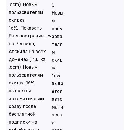
.com). Новым
).
пользователям
Новы
скидка
м
16%...
Показать
поль
Распространяется
зова
на Рескилл,
теля
Апскилл на всех
м
доменах (.ru, .kz,
скид
.com). Новым
ка
пользователям
16%
скидка 16%
выда
выдается
ется
автоматически
авто
сразу после
мати
бесплатной
ческ
подписки на
и
любой курс, у