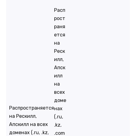
Расп
рост
раня
ется
на
Реск
илл,
Апск
илл
на
всех
доме
Распространяется
нах
на Рескилл,
(.ru,
Апскилл на всех
.kz,
доменах (.ru, .kz,
.com