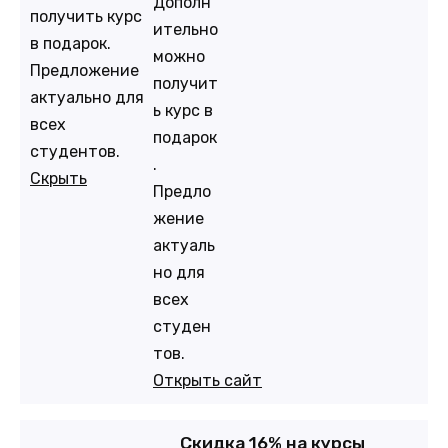
Дополн
получить курс
ительно
в подарок.
можно
Предложение
получит
актуально для
ь курс в
всех
подарок
студентов.
.
Скрыть
Предло
жение
актуаль
но для
всех
студен
тов.
Открыть сайт
Скидка 16% на курсы