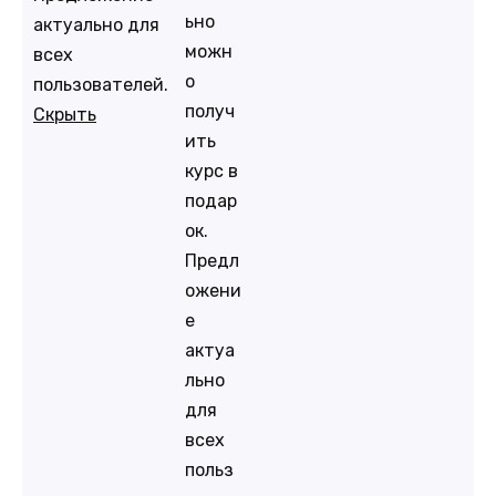
ьно
актуально для
можн
всех
о
пользователей.
получ
Скрыть
ить
курс в
подар
ок.
Предл
ожени
е
актуа
льно
для
всех
польз