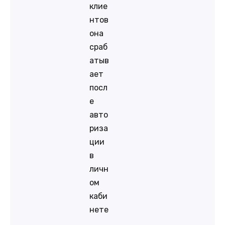
клие
нтов
она
сраб
атыв
ает
посл
е
авто
риза
ции
в
личн
ом
каби
нете
.