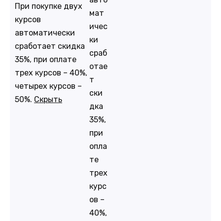
При покупке двух
мат
курсов
ичес
автоматически
ки
сработает скидка
сраб
35%, при оплате
отае
трех курсов – 40%,
т
четырех курсов –
ски
50%.
Скрыть
дка
35%,
при
опла
те
трех
курс
ов –
40%,