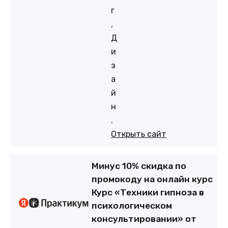
г
,
Д
и
з
а
й
н
.
Открыть сайт
Минус 10% скидка по
промокоду на онлайн курс
Курс «Техники гипноза в
психологическом
консультировании» от