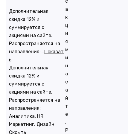
с
а
Дополнительная
к
скидка 12% и
ц
суммируется с
и
акциями на сайте.
я
Распространяется на
м
направления:...
Показат
и
ь
н
Дополнительная
а
скидка 12% и
с
суммируется с
а
акциями на сайте.
й
Распространяется на
т
направления:
е
Аналитика, HR,
.
Маркетинг, Дизайн.
Р
Скрыть