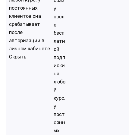
сраз
постоянных
у
клиентов она
посл
срабатывает
е
после
бесп
авторизации в
латн
личном кабинете.
ой
Скрыть
подп
иски
на
любо
й
курс,
у
пост
оянн
ых