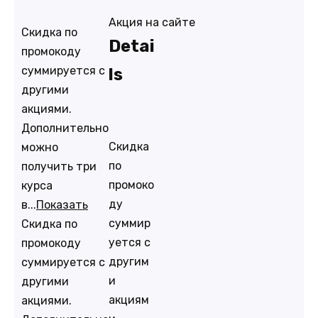
Акция на сайте
Скидка по
Detai
промокоду
суммируется с
ls
другими
акциями.
Дополнительно
Скидка
можно
по
получить три
промоко
курса
ду
в...
Показать
суммир
Скидка по
уется с
промокоду
другим
суммируется с
и
другими
акциям
акциями.