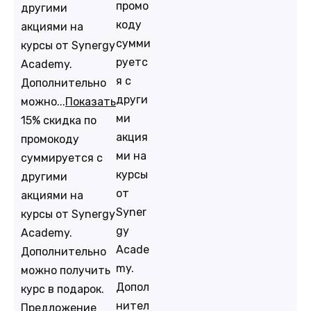
промо
другими
коду
акциями на
сумми
курсы от Synergy
руетс
Academy.
я с
Дополнительно
други
можно...
Показать
ми
15% скидка по
акция
промокоду
ми на
суммируется с
курсы
другими
от
акциями на
Syner
курсы от Synergy
gy
Academy.
Acade
Дополнительно
my.
можно получить
Допол
курс в подарок.
нител
Предложение