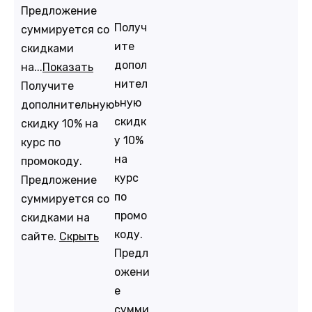
Предложение
Получ
суммируется со
ите
скидками
допол
на...
Показать
нител
Получите
ьную
дополнительную
скидк
скидку 10% на
у 10%
курс по
на
промокоду.
курс
Предложение
по
суммируется со
промо
скидками на
коду.
сайте.
Скрыть
Предл
ожени
е
сумми