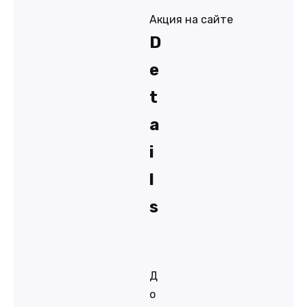
Акция на сайте
D
e
t
a
i
l
s
Д
о