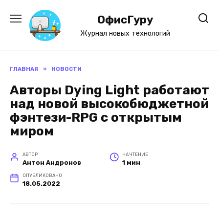
Перейти
к
ОфисГуру
содержанию
Журнал новых технологий
ГЛАВНАЯ
»
НОВОСТИ
Авторы Dying Light работают
над новой высокобюджетной
фэнтези-RPG с открытым
миром
АВТОР
НА ЧТЕНИЕ
Антон Андронов
1 мин
ОПУБЛИКОВАНО
18.05.2022