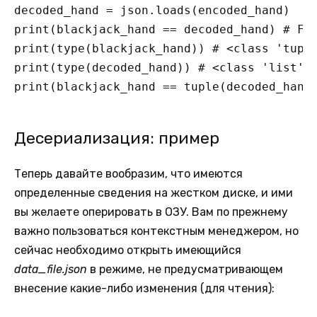
decoded_hand = json.loads(encoded_hand)

print(blackjack_hand == decoded_hand) # Fal
print(type(blackjack_hand)) # <class 'tuple
print(type(decoded_hand)) # <class 'list'>

print(blackjack_hand == tuple(decoded_hand
Десериализация: пример
Теперь давайте вообразим, что имеются
определенные сведения на жестком диске, и ими
вы желаете оперировать в ОЗУ. Вам по прежнему
важно пользоваться контекстным менеджером, но
сейчас необходимо открыть имеющийся
data_file.json
в режиме, не предусматривающем
внесение какие-либо изменения (для чтения):