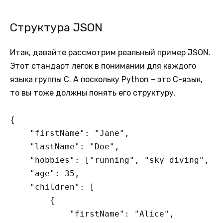
Структура JSON
Итак, давайте рассмотрим реальный пример JSON.
Этот стандарт легок в понимании для каждого
языка группы C. А поскольку Python – это C-язык,
то вы тоже должны понять его структуру.
{

    "firstName": "Jane",

    "lastName": "Doe",

    "hobbies": ["running", "sky diving", "s
    "age": 35,

    "children": [

        {

            "firstName": "Alice",
