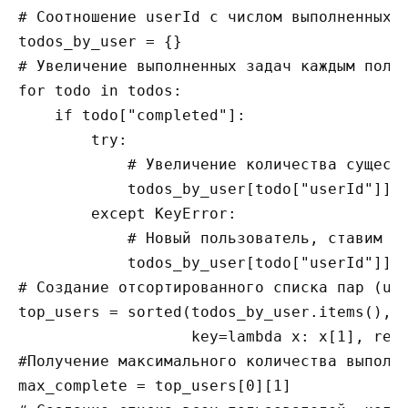
# Соотношение userId с числом выполненных п
todos_by_user = {}

# Увеличение выполненных задач каждым польз
for todo in todos:

    if todo["completed"]:

        try:

            # Увеличение количества существ
            todos_by_user[todo["userId"]] +
        except KeyError:

            # Новый пользователь, ставим ко
            todos_by_user[todo["userId"]] =
# Создание отсортированного списка пар (use
top_users = sorted(todos_by_user.items(), 

                   key=lambda x: x[1], reve
#Получение максимального количества выполне
max_complete = top_users[0][1]
