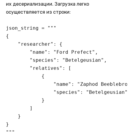
их десериализации. Загрузка легко
осуществляется из строки:
json_string = """

{

    "researcher": {

        "name": "Ford Prefect",

        "species": "Betelgeusian",

        "relatives": [

            {

                "name": "Zaphod Beeblebrox"
                "species": "Betelgeusian"

            }

        ]

    }

}

"""
