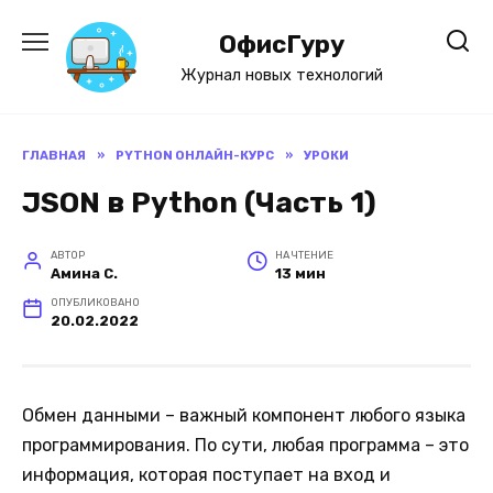
Перейти
к
ОфисГуру
содержанию
Журнал новых технологий
ГЛАВНАЯ
»
PYTHON ОНЛАЙН-КУРС
»
УРОКИ
JSON в Python (Часть 1)
АВТОР
НА ЧТЕНИЕ
Амина С.
13 мин
ОПУБЛИКОВАНО
20.02.2022
Обмен данными – важный компонент любого языка
программирования. По сути, любая программа – это
информация, которая поступает на вход и