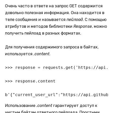
Очень часто в ответе на запрос GET содержится
довольно полезная информация. Она находится в
теле сообщения и называется
пейлоад
. С помощью
атрибутов и методов библиотеки
Response
, можно
получить пейлоад в разных форматах.
Для получения содержимого запроса в байтах,
используется
.content
.
>>> response = requests.get('https://api.gi
>>> response.content

b'{"current_user_url":"https://api.github.
Использование
.content
гарантирует доступ к
чистым байтам ответного пейлоада. Простыми