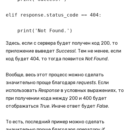
elif response.status_code == 404:

    print('Not Found.')
Здесь, если с сервера будет получен код 200, то
приложение выведет
Success!.
Тем не менее, если
код будет 404, то тогда появится
Not Found
.
Вообще, весь этот процесс можно сделать
значительно проще благодаря
requests
. Если
использовать
Response
в условных выражениях, то
при получении кода между 200 и 400 будет
отображаться
True
. Иначе ответ будет
False
.
То есть, последний пример можно сделать
значительно проще благодаря оператору
if
.