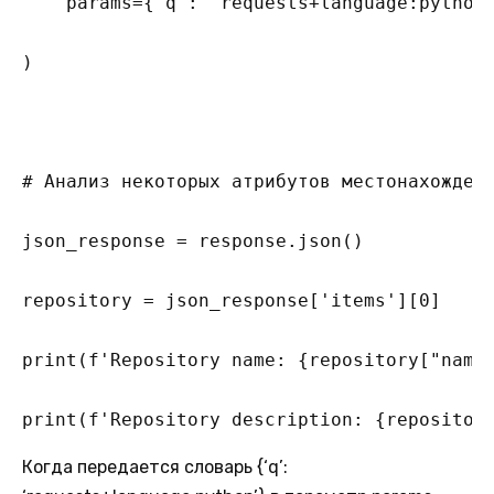
    params={'q': 'requests+language:python'
)

# Анализ некоторых атрибутов местонахождени
json_response = response.json()

repository = json_response['items'][0]

print(f'Repository name: {repository["name"
print(f'Repository description: {repositor
Когда передается словарь {‘q’: