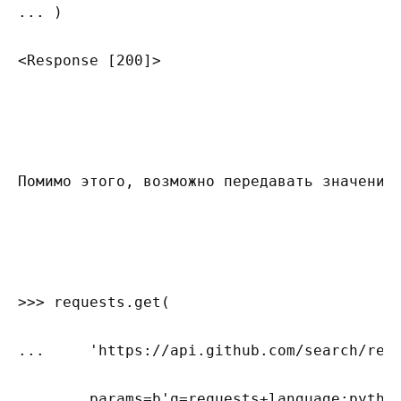
... )

<Response [200]>

Помимо этого, возможно передавать значение 
>>> requests.get(

...     'https://api.github.com/search/repo
...     params=b'q=requests+language:python