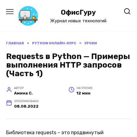
Перейти
к
ОфисГуру
содержанию
Журнал новых технологий
ГЛАВНАЯ
»
PYTHON ОНЛАЙН-КУРС
»
УРОКИ
Requests в Python — Примеры
выполнения HTTP запросов
(Часть 1)
АВТОР
НА ЧТЕНИЕ
Амина С.
12 мин
ОПУБЛИКОВАНО
08.08.2022
Библиотека requests – это продвинутый