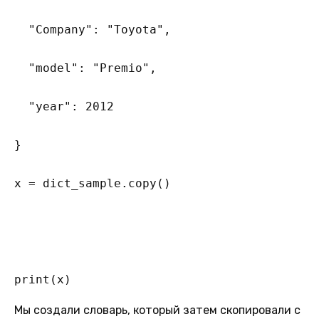
  "Company": "Toyota", 

  "model": "Premio", 

  "year": 2012 

} 

x = dict_sample.copy() 

print(x)
Мы создали словарь, который затем скопировали с