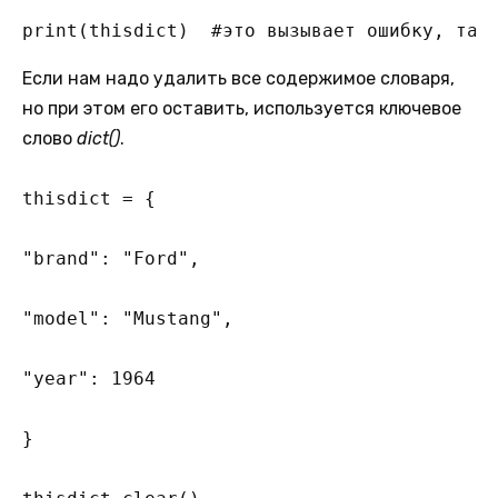
print(thisdict)  #это вызывает ошибку, так
Если нам надо удалить все содержимое словаря,
но при этом его оставить, используется ключевое
слово
dict()
.
thisdict = {

"brand": "Ford",

"model": "Mustang",

"year": 1964

}
