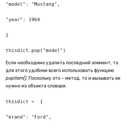
"model": "Mustang",

"year": 1964

}

thisdict.pop("model")
Если необходимо удалить последний элемент, то
для этого удобнее всего использовать функцию
popitem()
. Поскольку это – метод, то и вызывать ее
нужно из объекта словаря.
thisdict =  {

"brand": "Ford",
