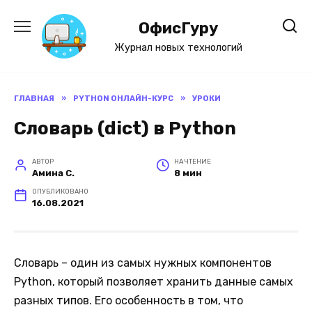
Перейти
к
ОфисГуру
содержанию
Журнал новых технологий
ГЛАВНАЯ
»
PYTHON ОНЛАЙН-КУРС
»
УРОКИ
Словарь (dict) в Python
АВТОР
НА ЧТЕНИЕ
Амина С.
8 мин
ОПУБЛИКОВАНО
16.08.2021
Словарь – один из самых нужных компонентов
Python, который позволяет хранить данные самых
разных типов. Его особенность в том, что