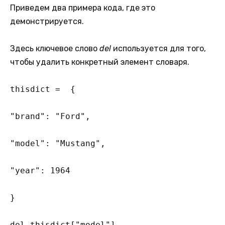
Приведем два примера кода, где это
демонстрируется.
Здесь ключевое слово
del
используется для того,
чтобы удалить конкретный элемент словаря.
thisdict =  {

"brand": "Ford",

"model": "Mustang",

"year": 1964

}

del thisdict["model"]
