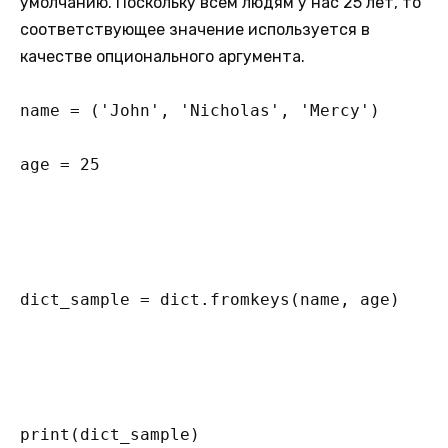
умолчанию. Поскольку всем людям у нас 25 лет, то
соответствующее значение используется в
качестве опционального аргумента.
name = ('John', 'Nicholas', 'Mercy') 

age = 25 

dict_sample = dict.fromkeys(name, age) 

print(dict_sample)