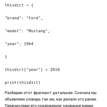
thisdict = {  

"brand": "Ford",

"model": "Mustang",

"year": 1964

}

thisdict["year"] = 2018

print(thisdict)
Разберем этот фрагмент детальнее. Сначала мы
объявляем словарь так же, как делали это ранее.
Перечисляем его содержимое: название марки,