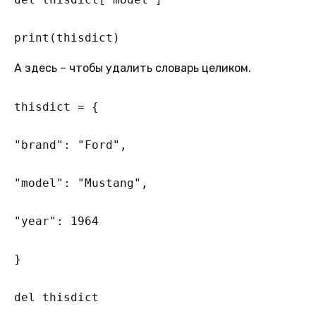
print(thisdict)
А здесь – чтобы удалить словарь целиком.
thisdict = {

"brand": "Ford",

"model": "Mustang",

"year": 1964

}  

del thisdict  
