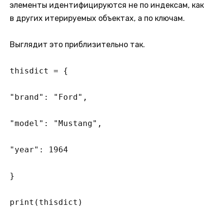
элементы идентифицируются не по индексам, как
в других итерируемых объектах, а по ключам.
Выглядит это приблизительно так.
thisdict = {

"brand": "Ford",

"model": "Mustang",

"year": 1964

}

print(thisdict)