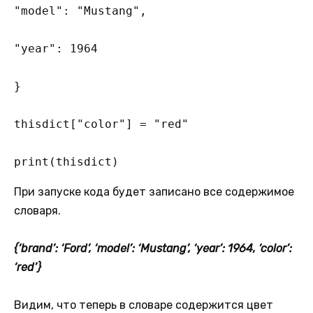
"model": "Mustang",

"year": 1964

}

thisdict["color"] = "red" 

print(thisdict)
При запуске кода будет записано все содержимое
словаря.
{‘brand’: ‘Ford’, ‘model’: ‘Mustang’, ‘year’: 1964, ‘color’:
‘red’}
Видим, что теперь в словаре содержится цвет