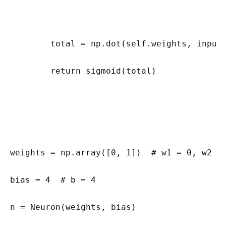
        total = np.dot(self.weights, inputs
        return sigmoid(total)

weights = np.array([0, 1])  # w1 = 0, w2 = 
bias = 4  # b = 4

n = Neuron(weights, bias)
