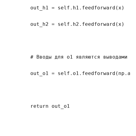
        out_h1 = self.h1.feedforward(x)

        out_h2 = self.h2.feedforward(x)

        # Вводы для о1 являются выводами h1
        out_o1 = self.o1.feedforward(np.arr
        return out_o1
