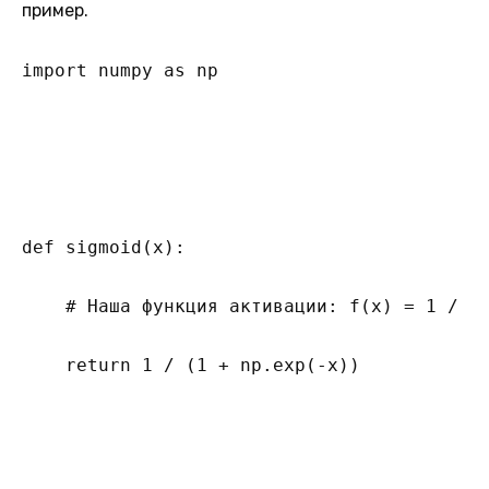
пример.
import numpy as np

def sigmoid(x):

    # Наша функция активации: f(x) = 1 / (1
    return 1 / (1 + np.exp(-x))
