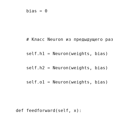
        bias = 0

        # Класс Neuron из предыдущего разде
        self.h1 = Neuron(weights, bias)

        self.h2 = Neuron(weights, bias)

        self.o1 = Neuron(weights, bias)

    def feedforward(self, x):
