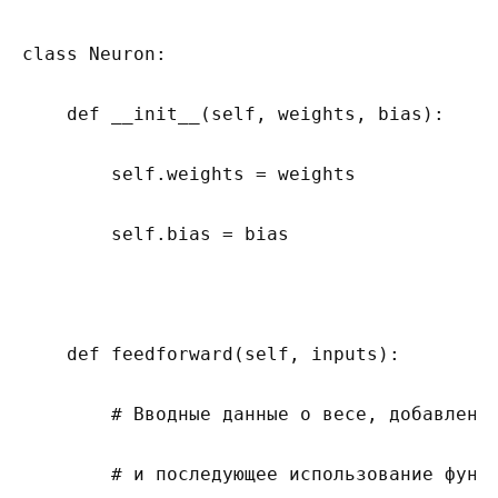
class Neuron:

    def __init__(self, weights, bias):

        self.weights = weights

        self.bias = bias

    def feedforward(self, inputs):

        # Вводные данные о весе, добавление
        # и последующее использование функц