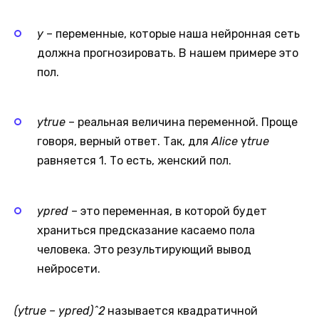
y
– переменные, которые наша нейронная сеть
должна прогнозировать. В нашем примере это
пол.
y
true
– реальная величина переменной. Проще
говоря, верный ответ. Так, для
Alice
y
true
равняется 1. То есть, женский пол.
y
pred
– это переменная, в которой будет
храниться предсказание касаемо пола
человека. Это результирующий вывод
нейросети.
(y
true
– y
pred
)^2
называется квадратичной