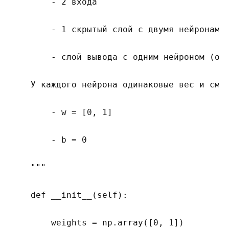
        - 2 входа

        - 1 скрытый слой с двумя нейронами 
        - слой вывода с одним нейроном (o1)
    У каждого нейрона одинаковые вес и смещ
        - w = [0, 1]

        - b = 0

    """

    def __init__(self):

        weights = np.array([0, 1])
