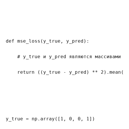
def mse_loss(y_true, y_pred):

    # y_true и y_pred являются массивами nu
    return ((y_true - y_pred) ** 2).mean()

y_true = np.array([1, 0, 0, 1])
