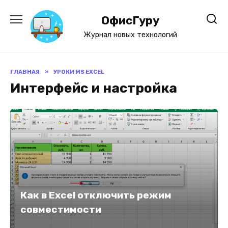
Перейти
к
ОфисГуру
содержанию
Журнал новых технологий
ГЛАВНАЯ
»
УРОКИ MS EXCEL
Интерфейс и настройка
Как в Excel отключить режим
совместимости