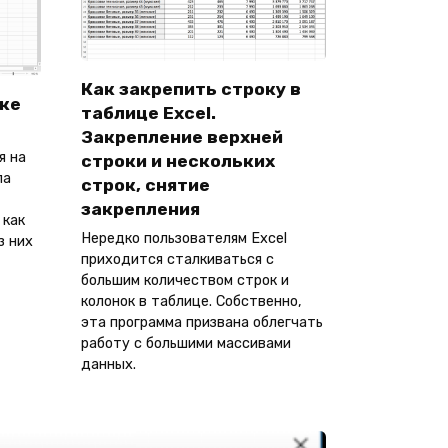
Как закрепить строку в
оке
таблице Excel.
Закрепление верхней
я на
строки и нескольких
ла
строк, снятие
закрепления
 как
Нередко пользователям Excel
з них
приходится сталкиваться с
большим количеством строк и
колонок в таблице. Собственно,
эта программа призвана облегчать
работу с большими массивами
данных.