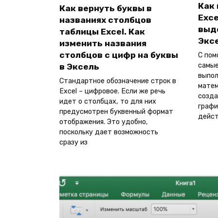
Как
Как вернуть буквы в
Exce
названиях столбцов
выд
таблицы Excel. Как
Экс
изменить названия
столбцов с цифр на буквы
С пом
самые
в Эксель
выпол
Стандартное обозначение строк в
матем
Excel – цифровое. Если же речь
созда
идет о столбцах, то для них
графи
предусмотрен буквенный формат
дейс
отображения. Это удобно,
поскольку дает возможность
сразу из