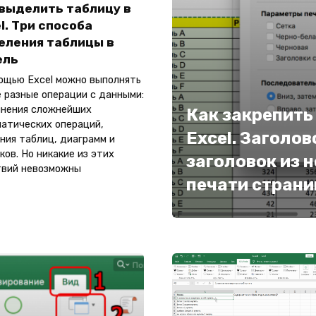
 выделить таблицу в
l. Три способа
еления таблицы в
ель
ощью Excel можно выполнять
 разные операции с данными:
нения сложнейших
Как закрепить
атических операций,
Excel. Заголо
ния таблиц, диаграмм и
ков. Но никакие из этих
заголовок из н
твий невозможны
печати стран