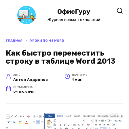
Перейти
к
ОфисГуру
содержанию
Журнал новых технологий
ГЛАВНАЯ
»
УРОКИ ПО MS WORD
Как быстро переместить
строку в таблице Word 2013
АВТОР
НА ЧТЕНИЕ
Антон Андронов
1 мин
ОПУБЛИКОВАНО
21.06.2015