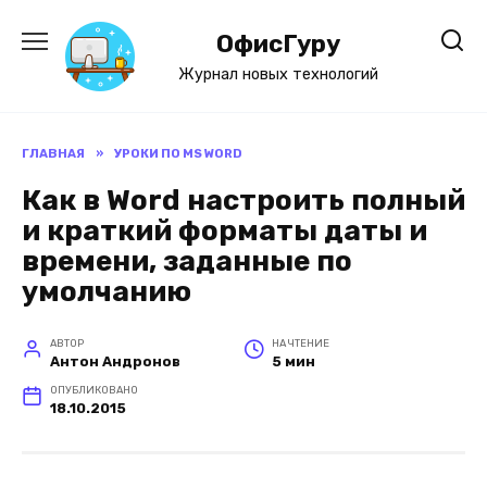
Перейти
к
ОфисГуру
содержанию
Журнал новых технологий
ГЛАВНАЯ
»
УРОКИ ПО MS WORD
Как в Word настроить полный
и краткий форматы даты и
времени, заданные по
умолчанию
АВТОР
НА ЧТЕНИЕ
Антон Андронов
5 мин
ОПУБЛИКОВАНО
18.10.2015