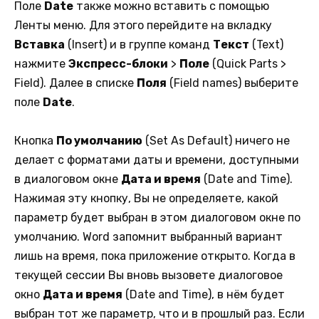
Поле
Date
также можно вставить с помощью
Ленты меню. Для этого перейдите на вкладку
Вставка
(Insert) и в группе команд
Текст
(Text)
нажмите
Экспресс-блоки
>
Поле
(Quick Parts >
Field). Далее в списке
Поля
(Field names) выберите
поле
Date
.
Кнопка
По умолчанию
(Set As Default) ничего не
делает с форматами даты и времени, доступными
в диалоговом окне
Дата и время
(Date and Time).
Нажимая эту кнопку, Вы не определяете, какой
параметр будет выбран в этом диалоговом окне по
умолчанию. Word запомнит выбранный вариант
лишь на время, пока приложение открыто. Когда в
текущей сессии Вы вновь вызовете диалоговое
окно
Дата и время
(Date and Time), в нём будет
выбран тот же параметр, что и в прошлый раз. Если