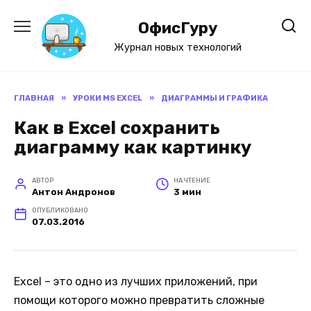
Перейти
к
ОфисГуру
содержанию
Журнал новых технологий
ГЛАВНАЯ
»
УРОКИ MS EXCEL
»
ДИАГРАММЫ И ГРАФИКА
Как в Excel сохранить
диаграмму как картинку
АВТОР
НА ЧТЕНИЕ
Антон Андронов
3 мин
ОПУБЛИКОВАНО
07.03.2016
Excel – это одно из лучших приложений, при
помощи которого можно превратить сложные