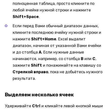
полноценная таблица, просто кликните по
любой ячейке нужной строки и нажмите
Shift+Space
.
Если перед Вами обычный диапазон данных,
кликните последнюю ячейку нужной строки и
нажмите
Shift+Home
. Excel выделит
диапазон, начиная от указанной Вами ячейки
и до столбца
А
. Если нужные данные
начинаются, например, со столбца
B
или
C
,
зажмите
Shift
и понажимайте на клавишу со
Стрелкой вправо
, пока не добьётесь нужного
результата.
Выделяем несколько ячеек
Удерживайте
Ctrl
и кликайте левой кнопкой мыши