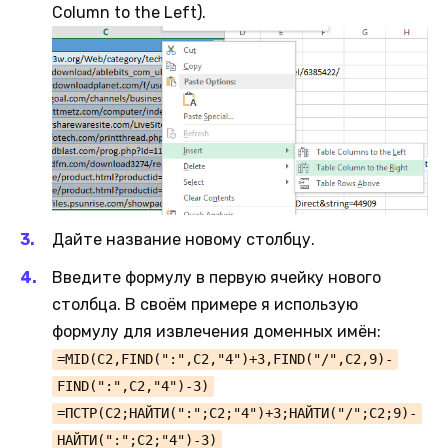
Column to the Left).
Дайте название новому столбцу.
Введите формулу в первую ячейку нового
столбца. В своём примере я использую
формулу для извлечения доменных имён:
=MID(C2,FIND(":",C2,"4")+3,FIND("/",C2,9)-
FIND(":",C2,"4")-3)
=ПСТР(C2;НАЙТИ(":";C2;"4")+3;НАЙТИ("/";C2;9)-
НАЙТИ(":";C2;"4")-3)