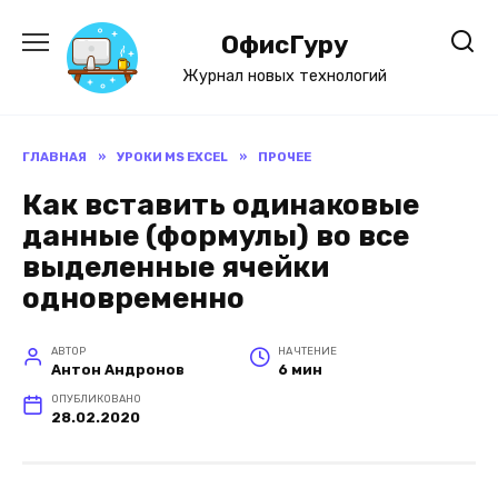
Перейти
к
ОфисГуру
содержанию
Журнал новых технологий
ГЛАВНАЯ
»
УРОКИ MS EXCEL
»
ПРОЧЕЕ
Как вставить одинаковые
данные (формулы) во все
выделенные ячейки
одновременно
АВТОР
НА ЧТЕНИЕ
Антон Андронов
6 мин
ОПУБЛИКОВАНО
28.02.2020